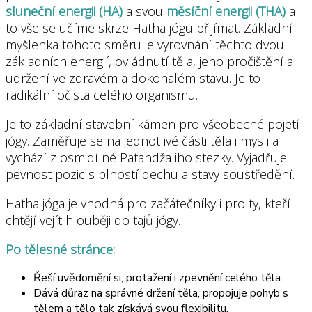
sluneční energii (HA)
a svou
měsíční energii (THA)
a
to vše se učíme skrze Hatha jógu přijímat. Základní
myšlenka tohoto směru je vyrovnání těchto dvou
základních energií, ovládnutí těla, jeho pročištění a
udržení ve zdravém a dokonalém stavu. Je to
radikální očista celého organismu.
Je to základní stavební kámen pro všeobecné pojetí
jógy. Zaměřuje se na jednotlivé části těla i mysli a
vychází z osmidílné Patandžaliho stezky. Vyjadřuje
pevnost pozic s plností dechu a stavy soustředění.
Hatha jóga je vhodná pro začátečníky i pro ty, kteří
chtějí vejít hlouběji do tajů jógy.
Po tělesné stránce:
Řeší uvědomění si, protažení i zpevnění celého těla.
Dává důraz na správné držení těla, propojuje pohyb s
tělem a tělo tak získává svou flexibilitu.