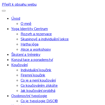
Přejít k obsahu webu
Úvod
O mně
Yoga Identity Centrum
Rozvrh a rezervace
Skupinové a individuální lekce
Hatha jóga
Akce a workshopy
Školení a tréninky
Konzultace a poradenství
Koučování
Individuální koučink
Firemní koučink
Co je a není koučování
Co koučováním získáte
Jak koučování probíhá
Osobnostní typologie
Co je typologie DiSC®