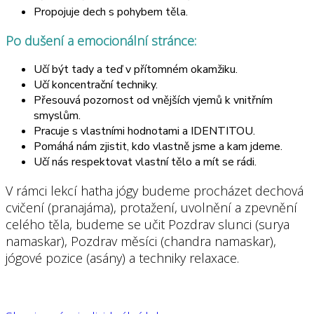
Propojuje dech s pohybem těla.
Po dušení a emocionální stránce:
Učí být tady a teď v přítomném okamžiku.
Učí koncentrační techniky.
Přesouvá pozornost od vnějších vjemů k vnitřním
smyslům.
Pracuje s vlastními hodnotami a IDENTITOU.
Pomáhá nám zjistit, kdo vlastně jsme a kam jdeme.
Učí nás respektovat vlastní tělo a mít se rádi.
V rámci lekcí hatha jógy budeme procházet dechová
cvičení (pranajáma), protažení, uvolnění a zpevnění
celého těla, budeme se učit Pozdrav slunci (surya
namaskar), Pozdrav měsíci (chandra namaskar),
jógové pozice (asány) a techniky relaxace.